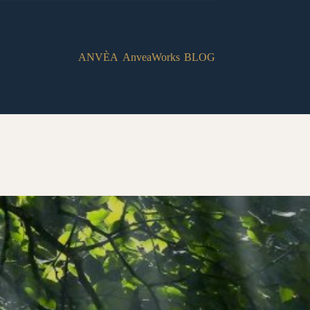
ANVÈA
AnveaWorks
BLOG